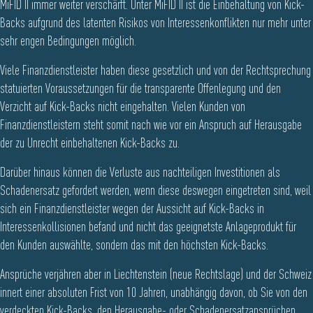
MiFID II immer weiter verschärft. Unter MiFID II ist die Einbehaltung von Kick-
Backs aufgrund des latenten Risikos von Interessenkonflikten nur mehr unter
sehr engen Bedingungen möglich.
Viele Finanzdienstleister haben diese gesetzlich und von der Rechtsprechung
statuierten Voraussetzungen für die transparente Offenlegung und den
Verzicht auf Kick-Backs nicht eingehalten. Vielen Kunden von
Finanzdienstleistern steht somit nach wie vor ein Anspruch auf Herausgabe
der zu Unrecht einbehaltenen Kick-Backs zu.
Darüber hinaus können die Verluste aus nachteiligen Investitionen als
Schadenersatz gefordert werden, wenn diese deswegen eingetreten sind, weil
sich ein Finanzdienstleister wegen der Aussicht auf Kick-Backs in
Interessenkollisionen befand und nicht das geeignetste Anlageprodukt für
den Kunden auswählte, sondern das mit den höchsten Kick-Backs.
Ansprüche verjähren aber in Liechtenstein (neue Rechtslage) und der Schweiz
innert einer absoluten Frist von 10 Jahren, unabhängig davon, ob Sie von den
verdeckten Kick-Backs, den Herausgabe- oder Schadenersatzansprüchen