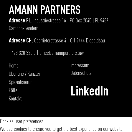
AMANN PARTNERS
Adresse FL:
Industriestrasse 16 | PO Box 2045 | FL-9487
Gamprin-Bendern
Adresse CH:
Oberrieterstrasse 4 | CH-9444 Diepoldsau
+423 320 320 0
|
office@amannpartners.law
Impressum
Home
Datenschutz
Über uns / Kanzlei
Spezialisierung
LinkedIn
Fälle
Kontakt
Cookies user preferences
We use cookies to ensure you to get the best experience on our website. If