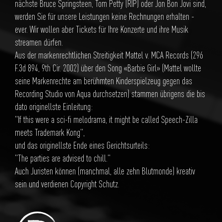
nächste Bruce Springsteen, Tom Petty (RIP) oder Jon Bon Jovi sind,
werden Sie für unsere Leistungen keine Rechnungen erhalten -
ever. Wir wollen aber Tickets für Ihre Konzerte und ihre Musik
streamen dürfen.
Aus der markenrechtlichen Streitigkeit Mattel v. MCA Records (296
F.3d 894, 9th Cir. 2002) über den Song «Barbie Girl» (Mattel wollte
seine Markenrechte am berühmten Kinderspielzeug gegen das
Recording Studio von Aqua durchsetzen) stammen übrigens die bis
dato originellste Einleitung:
"If this were a sci-fi melodrama, it might be called Speech-Zilla
meets Trademark Kong",
und das originellste Ende eines Gerichtsurteils:
"The parties are advised to chill."
Auch Juristen können (manchmal, alle zehn Blutmonde) kreativ
sein und verdienen Copyright Schutz.