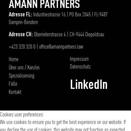
AMANN PARTNERS
Adresse FL:
Industriestrasse 16 | PO Box 2045 | FL-9487
Gamprin-Bendern
Adresse CH:
Oberrieterstrasse 4 | CH-9444 Diepoldsau
+423 320 320 0
|
office@amannpartners.law
Impressum
Home
Datenschutz
Über uns / Kanzlei
Spezialisierung
LinkedIn
Fälle
Kontakt
Cookies user preferences
We use cookies to ensure you to get the best experience on our website. If
you decline the use of cookies, this website may not function as expected.